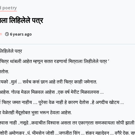
d poetry
ाला लिहिलेले पत्र
n
6 years ago
लिहिलेले पत्र
ष चित्र थांबली आहेत म्हणून सतत रडणार्या मित्राला लिहीलेले पत्र ‘
तोस.
बायको ..मुलं … सर्वच कसं छान आहे तरी चित्र काही जमेनात.
आहेस. गोल्ड मेडल मिळवल आहेस ..एक वर्ष मेरीट मिळवलयस …
्ष चित्र जमत नाहीय …. पुरेसा वेळ नाही हे कारण देतोस ..हे अगदीच खोटय …
ा वेळेतही मेंदूसोबत भुसा भरून ठेवला आहेस.
विश्वास नाही ..नसूदे ..कदाचीत विश्वास असता तर एकाग्रता समजवायला सोपी झ
शोरी अमोणकर ..पं. भीमसेन जोशी …जगजीत सिंग … शंकर महादेवन … वगैरे ऐक. सुफी 