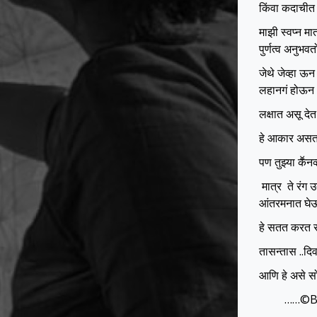
किंवा कदाचीत 
माझी स्वप्न म
पुर्णत्व अनुभव
जेथे जेव्हा ऊ
लहानगं होऊन ध
लक्षात असू देत
हे आकार असता
पण तुझ्या कॕन
मात्र ते रंग
आंतरमनात घे
हे सतत करत रह
तासन्तास ..दिव
आणि हे असे स
……©Bhavn