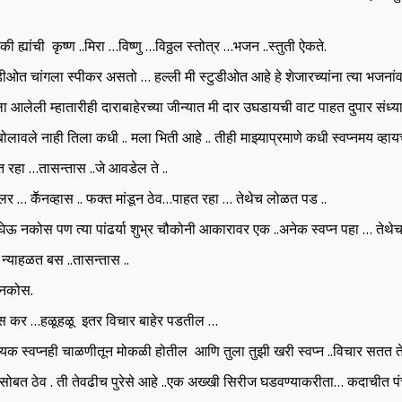
े की ह्यांची कृष्ण ..मिरा …विष्णु …विठ्ठल स्तोत्र …भजन ..स्तुती ऐकते.
ुडीओत चांगला स्पीकर असतो … हल्ली मी स्टुडीओत आहे हे शेजारच्यांना त्या भजनां
ला आलेली म्हातारीही दाराबाहेरच्या जीन्यात मी दार उघडायची वाट पाहत दुपार संध
लावले नाही तिला कधी .. मला भिती आहे .. तीही माझ्याप्रमाणे कधी स्वप्नमय व्हाय
रहा …तासन्तास ..जे आवडेल ते ..
लर … कॕनव्हास .. फक्त मांडून ठेव…पाहत रहा … तेथेच लोळत पड ..
ऊ नकोस पण त्या पांढर्या शुभ्र चौकोनी आकारावर एक ..अनेक स्वप्न पहा … तेथे
न्याहळत बस ..तासन्तास ..
 नकोस.
स कर …हळूहळू इतर विचार बाहेर पडतील …
्यक स्वप्नही चाळणीतून मोकळी होतील आणि तुला तुझी खरी स्वप्न ..विचार सतत
 सोबत ठेव . ती तेवढीच पुरेसे आहे ..एक अख्खी सिरीज घडवण्याकरीता… कदाचीत पंच