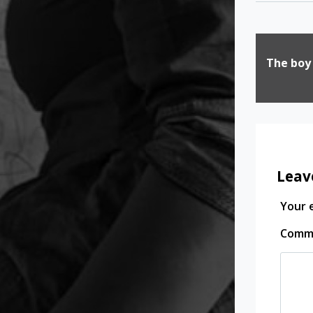
Post
The boy
naviga
Leav
Your e
Comm