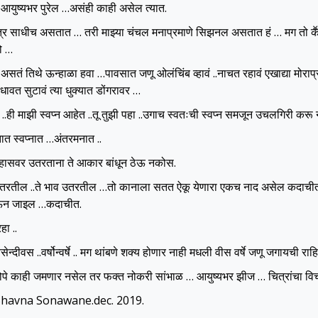
आयुष्यभर पुरेल …असंही काही असेल त्यात.
ात्र साधीच असतात … तरी माझ्या चंचल मनाप्रमाणे सिझनल असतात हं … मग तो कॕ
तो …
न असतं तिथे ऊन्हाळा हवा …पावसात जणू ओलंचिंब व्हावं ..नाचत रहावं एखाद्या मो
ावत सुटावं त्या धुक्यात डोंगरावर …
 ..ही माझी स्वप्न आहेत ..तू तुझी पहा ..उगाच स्वतःची स्वप्न समजून उचलगिरी करू 
त स्वप्नात …अंतरमनात ..
व्हासवर उतरताना ते आकार बांधून ठेऊ नकोस.
 उतरतील ..ते भाव उतरतील …तो कानाला सतत ऐकू येणारा एकच नाद असेल कदाचीत 
ऊन जाइल …कदाचीत.
ा ..
सेन्दीवस ..वर्षोन्वर्षे .. मग थांबणे शक्य होणार नाही मधली वीस वर्षे जणू जगायची
ोपे काही जमणार नसेल तर फक्त नोकरी सांभाळ … आयुष्यभर झीज … चित्रांचा वि
a Sonawane.dec. 2019.