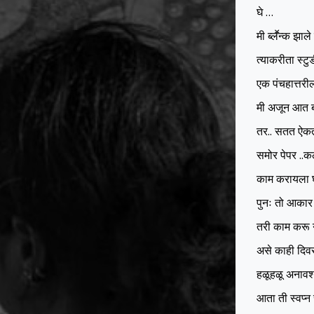
घे …
मी ब्लॕंन्क झाल
त्याकरीता स्ट
एक पंचहात्तरी
मी अजून आत बो
तर.. सतत ऐकत 
समोर पेपर ..क
काम करायला घे
पुनः तो आकार 
तरी काम करू
असे काही दिव
हळूहळू अनावश
आता ती स्वप्न