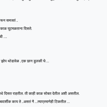
वरून समजतं ..
्याकाळ घुटमळताना दिसते.
ची ….
च झोप थोडावेळ ..एक छान डुलकी घे …
 तेथे दिसत राहतील. ती काही काळ सोबत देतील अशी असतील.
वार्शीक काय ते ..असतं नै …त्याप्रमाणेही टिकतील …